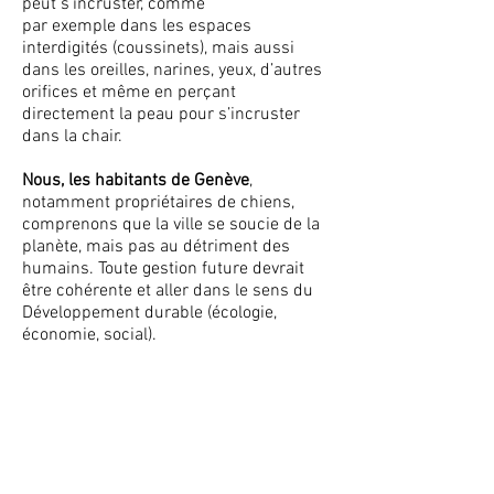
peut s’incruster, comme
par exemple dans les espaces
interdigités (coussinets), mais aussi
dans les oreilles, narines, yeux, d’autres
orifices et même en perçant
directement la peau pour s’incruster
dans la chair.
Nous, les habitants de Genève
,
notamment propriétaires de chiens,
comprenons que la ville se soucie de la
planète, mais pas au détriment des
humains. Toute gestion future devrait
être cohérente et aller dans le sens du
Développement durable (écologie,
économie, social).
En conséquence
, nous demandons de
revoir la politique de semaille et de
coupes relatives à la gestion des
espaces verts dans les zones urbaines.
Les communes rurales du canton
peuvent déjà bien traiter de la